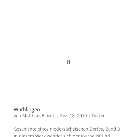
Matthias Blazek
Wathlingen
von
Matthias Blazek
|
Dez. 18, 2010
|
Dörfer
Geschichte eines niedersächsischen Dorfes, Band 3
In diesem Werk wendet sich der Journalist und