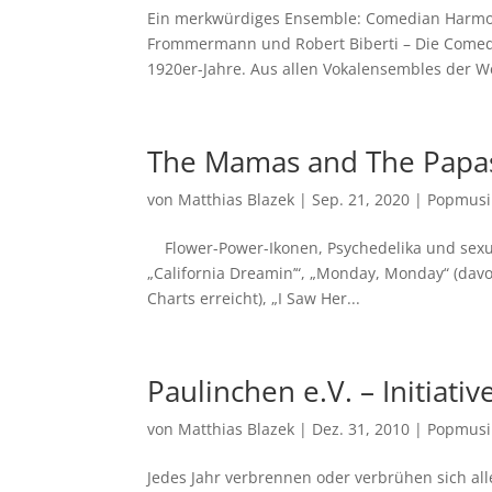
Ein merkwürdiges Ensemble: Comedian Harmoni
Frommermann und Robert Biberti – Die Comed
1920er-Jahre. Aus allen Vokalensembles der We
The Mamas and The Papa
von
Matthias Blazek
|
Sep. 21, 2020
|
Popmusi
Flower-Power-Ikonen, Psychedelika und sexue
„California Dreamin’“, „Monday, Monday“ (davon
Charts erreicht), „I Saw Her...
Paulinchen e.V. – Initiati
von
Matthias Blazek
|
Dez. 31, 2010
|
Popmusi
Jedes Jahr verbrennen oder verbrühen sich all