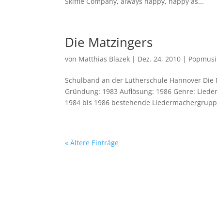
Skiffle Company, always happy, happy as...
Die Matzingers
von
Matthias Blazek
|
Dez. 24, 2010
|
Popmusi
Schulband an der Lutherschule Hannover Die Mat
Gründung: 1983 Auflösung: 1986 Genre: Liede
1984 bis 1986 bestehende Liedermachergruppe
« Ältere Einträge
© 2026 Matthias Blazek