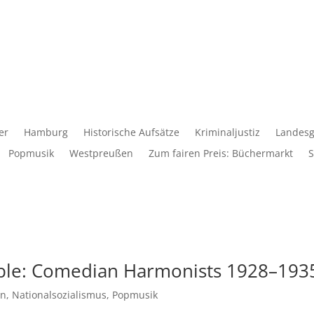
er
Hamburg
Historische Aufsätze
Kriminaljustiz
Landesg
Popmusik
Westpreußen
Zum fairen Preis: Büchermarkt
S
ble: Comedian Harmonists 1928–193
in
,
Nationalsozialismus
,
Popmusik