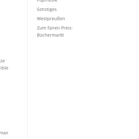
Sonstiges
Westpreußen
Zum fairen Preis:
Büchermarkt
tze
ible
erman