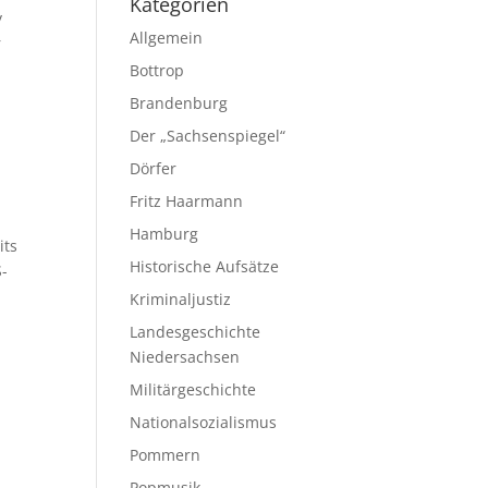
Kategorien
y
Allgemein
r
Bottrop
Brandenburg
Der „Sachsenspiegel“
Dörfer
Fritz Haarmann
Hamburg
its
Historische Aufsätze
S-
Kriminaljustiz
Landesgeschichte
Niedersachsen
Militärgeschichte
Nationalsozialismus
Pommern
Popmusik