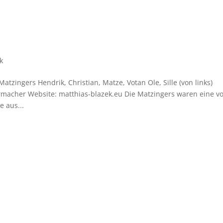
k
zingers Hendrik, Christian, Matze, Votan Ole, Sille (von links)
rmacher Website: matthias-blazek.eu Die Matzingers waren eine v
 aus...
Impressum