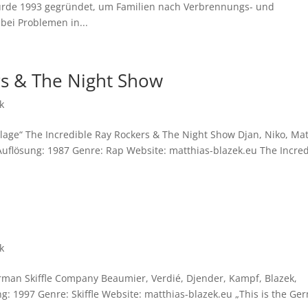
urde 1993 gegründet, um Familien nach Verbrennungs- und
bei Problemen in...
rs & The Night Show
k
age“ The Incredible Ray Rockers & The Night Show Djan, Niko, Ma
Auflösung: 1987 Genre: Rap Website: matthias-blazek.eu The Incred
k
German Skiffle Company Beaumier, Verdié, Djender, Kampf, Blazek,
ng: 1997 Genre: Skiffle Website: matthias-blazek.eu „This is the G