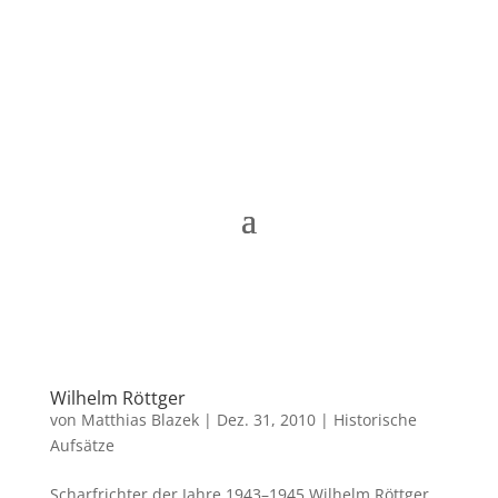
Matthias Blazek
Wilhelm Röttger
von
Matthias Blazek
|
Dez. 31, 2010
|
Historische
Aufsätze
Scharfrichter der Jahre 1943–1945 Wilhelm Röttger