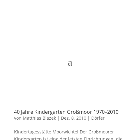
Matthias Blazek
40 Jahre Kindergarten Großmoor 1970–2010
von
Matthias Blazek
|
Dez. 8, 2010
|
Dörfer
Kindertagesstätte Moorwichtel Der Großmoorer
Kindergarten ist eine der letzten Einrichtungen, die