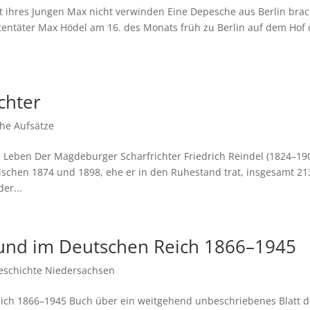
st ihres Jungen Max nicht verwinden Eine Depesche aus Berlin bra
ttentäter Max Hödel am 16. des Monats früh zu Berlin auf dem Hof 
chter
che Aufsätze
 Leben Der Magdeburger Scharfrichter Friedrich Reindel (1824–19
ischen 1874 und 1898, ehe er in den Ruhestand trat, insgesamt 21
er...
 und im Deutschen Reich 1866–1945
eschichte Niedersachsen
eich 1866–1945 Buch über ein weitgehend unbeschriebenes Blatt d