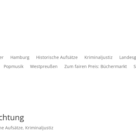
er
Hamburg
Historische Aufsätze
Kriminaljustiz
Landesg
Popmusik
Westpreußen
Zum fairen Preis: Büchermarkt
S
ichtung
che Aufsätze
,
Kriminaljustiz