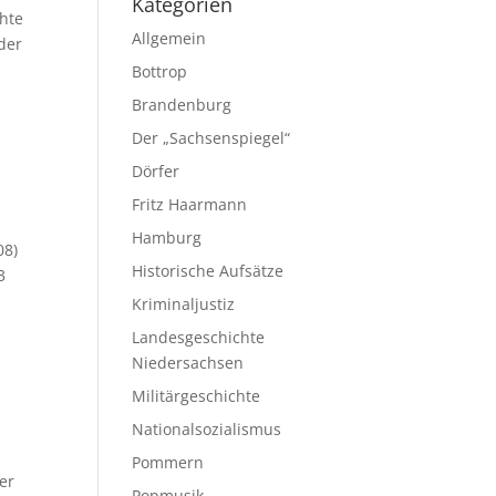
Kategorien
chte
Allgemein
der
Bottrop
Brandenburg
Der „Sachsenspiegel“
Dörfer
Fritz Haarmann
Hamburg
08)
Historische Aufsätze
3
Kriminaljustiz
Landesgeschichte
Niedersachsen
Militärgeschichte
Nationalsozialismus
Pommern
er
Popmusik