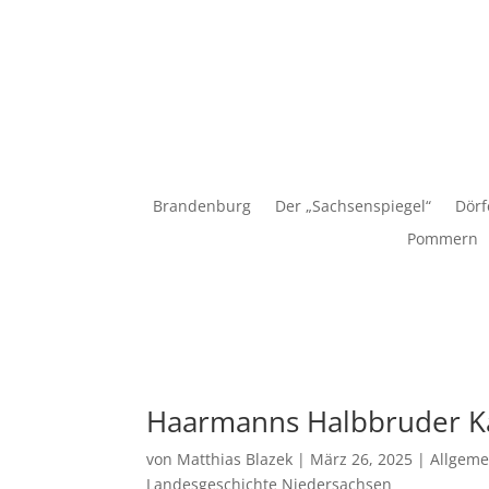
Matthias Blazek
Brandenburg
Der „Sachsenspiegel“
Dörf
Pommern
Haarmanns Halbbruder Ka
von
Matthias Blazek
|
März 26, 2025
|
Allgeme
Landesgeschichte Niedersachsen