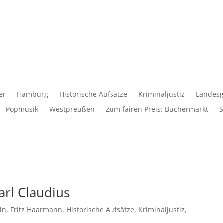
er
Hamburg
Historische Aufsätze
Kriminaljustiz
Landesg
Popmusik
Westpreußen
Zum fairen Preis: Büchermarkt
S
rl Claudius
in
,
Fritz Haarmann
,
Historische Aufsätze
,
Kriminaljustiz
,