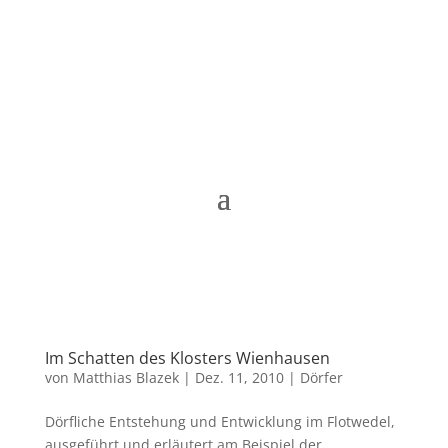
Matthias Blazek
Im Schatten des Klosters Wienhausen
von
Matthias Blazek
|
Dez. 11, 2010
|
Dörfer
Dörfliche Entstehung und Entwicklung im Flotwedel,
ausgeführt und erläutert am Beispiel der