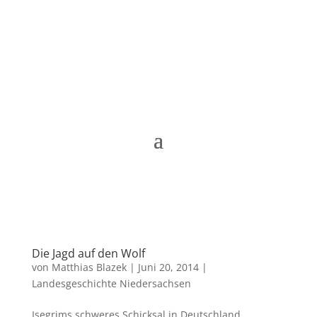
Matthias Blazek
Die Jagd auf den Wolf
von
Matthias Blazek
|
Juni 20, 2014
|
Landesgeschichte Niedersachsen
Isegrims schweres Schicksal in Deutschland.