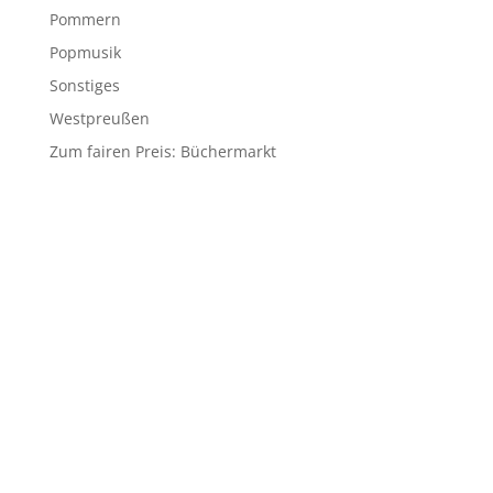
Pommern
Popmusik
Sonstiges
Westpreußen
Zum fairen Preis: Büchermarkt
© 2026 Matthias Blazek
Impressum
Datenschutzerklärung