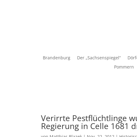
Matthias Blazek
Brandenburg
Der „Sachsenspiegel“
Dörf
Pommern
Verirrte Pestflüchtlinge 
Regierung in Celle 1681 
von
Matthias Blazek
|
Nov. 22, 2012
|
Historis