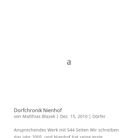
Matthias Blazek
Dorfchronik Nienhof
von
Matthias Blazek
|
Dez. 15, 2010
|
Dörfer
Ansprechendes Werk mit 544 Seiten Wir schreiben
das Jahr 2005, und Nienhof hat seine erste